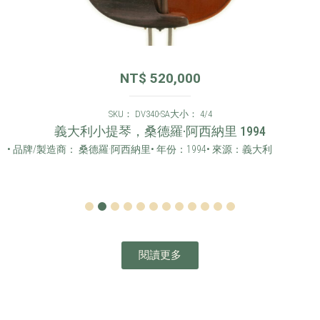
NT$
520,000
SKU： DV340-SA
大小： 4/4
義大利小提琴，桑德羅·阿西納里 1994
• 品牌/製造商： 桑德羅·阿西納里
• 年份：1994
• 來源：義大利
1
2
3
4
5
6
7
8
9
10
11
12
閱讀更多