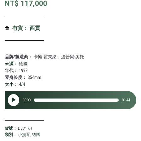
NT$
117,000
有貨： 西貢
品牌/製造商：
卡爾·霍夫納，波普爾·奧托
來源：
德國
年代：
1999
琴身长度：
354mm
大小：
4/4
音
00:00
01:44
訊
播
放
器
貨號：
DV34-KH
類別
：
小提琴
,
德國