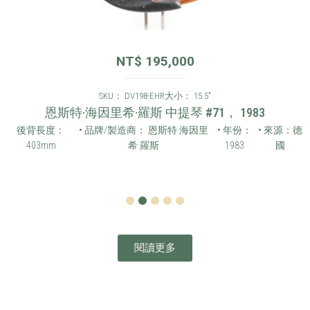
NT$
195,000
SKU： DV198-EHR
大小： 15.5"
恩斯特·海因里希·羅斯 中提琴 #71， 1983
後背長度：
• 品牌/製造商： 恩斯特·海因里
• 年份：
• 來源：德
403mm
希·羅斯
1983
國
1
2
3
4
5
閱讀更多