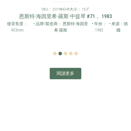
SKU： DV198-EHR
大小： 15.5"
恩斯特·海因里希·羅斯 中提琴 #71， 1983
後背長度：
• 品牌/製造商： 恩斯特·海因里
• 年份：
• 來源：德
403mm
希·羅斯
1983
國
1
2
3
4
5
閱讀更多