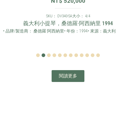
NT$
520,000
SKU： DV340-SA
大小： 4/4
義大利小提琴，桑德羅·阿西納里 1994
• 品牌/製造商： 桑德羅·阿西納里
• 年份：1994
• 來源：義大利
1
2
3
4
5
6
7
8
9
10
11
12
閱讀更多