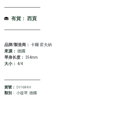
有貨： 西貢
品牌/製造商：
卡爾·霍夫納
來源：
德國
琴身长度：
354mm
大小：
4/4
貨號：
DV168-KH
類別
：
小提琴
,
德國