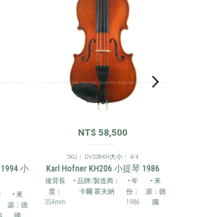
NT$
58,500
SKU： DV328-KH
大小： 4/4
94 小
Karl Hofner KH206 小提琴 1986
後背長
• 品牌/製造商：
• 年
• 來
度：
卡爾·霍夫納
份：
源：德
• 來
354mm
1986
國
源：德
國