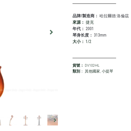
品牌/製造商：
哈拉爾德·洛倫茲
來源：
捷克
年代：
2001
琴身长度：
313mm
大小：
1/2
貨號：
DV102-HL
類別
：
其他國家
,
小提琴