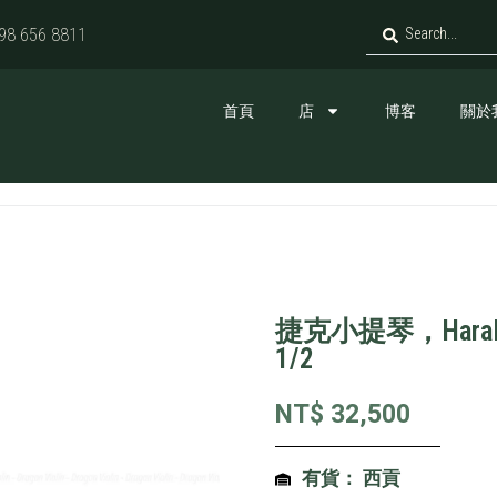
98 656 8811
首頁
店
博客
關於
捷克小提琴，Harald 
1/2
NT$
32,500
有貨： 西貢