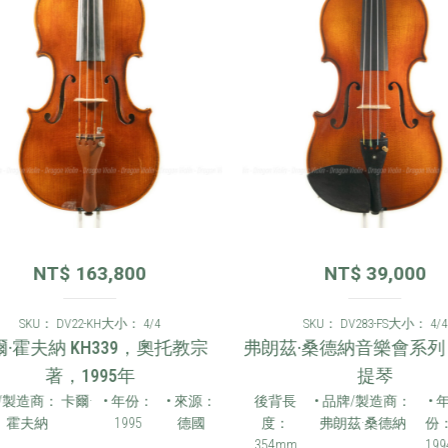
NT$
163,800
NT$
39,000
SKU： DV22-KH
大小： 4/4
SKU： DV283-FS
大小： 4/4
·霍夫納 KH339，奧托教宗
弗朗茲·桑德納音樂會系列 19
著，1995年
提琴
/製造商： 卡爾·
• 年份：
• 來源：
後背長
• 品牌/製造商：
• 年
霍夫納
1995
德國
度：
弗朗茲·桑德納
份：
354mm
1994