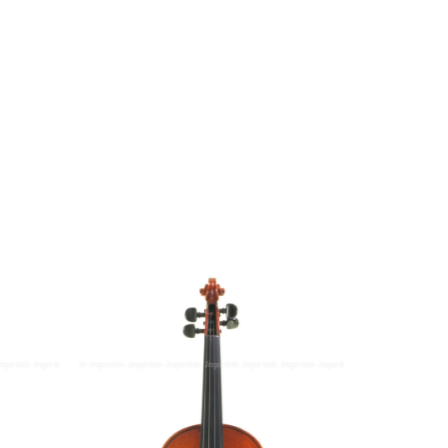
SKU： 
捷克小提琴標籤
後背長度： 35