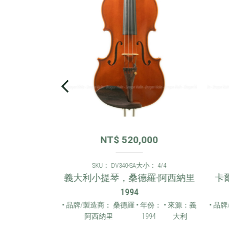
00
NT$
520,000
 4/4
SKU： DV340-SA
大小： 4/4
8AS 小提琴
義大利小提琴，桑德羅·阿西納里
卡爾
1994
 年份：
• 來源：
• 品牌/製造商： 桑德羅
• 年份：
• 來源：義
• 品牌
2006
德國
·阿西納里
1994
大利