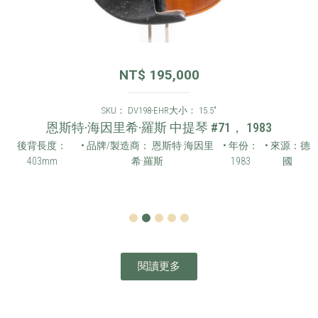
NT$
195,000
SKU： DV198-EHR
大小： 15.5"
恩斯特·海因里希·羅斯 中提琴 #71， 1983
後背長度：
• 品牌/製造商： 恩斯特·海因里
• 年份：
• 來源：德
403mm
希·羅斯
1983
國
1
2
3
4
5
閱讀更多