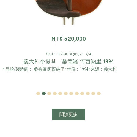
NT$
520,000
SKU： DV340-SA
大小： 4/4
義大利小提琴，桑德羅·阿西納里 1994
• 品牌/製造商： 桑德羅·阿西納里
• 年份：1994
• 來源：義大利
1
2
3
4
5
6
7
8
9
10
11
12
閱讀更多