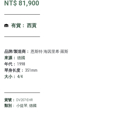
NT$
81,900
有貨： 西貢
品牌/製造商：
恩斯特·海因里希·羅斯
來源：
德國
年代：
1998
琴身长度：
351mm
大小：
4/4
貨號：
DV207-EHR
類別
：
小提琴
,
德國