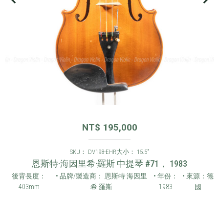
NT$
195,000
SKU： DV198-EHR
大小： 15.5"
恩斯特·海因里希·羅斯 中提琴 #71， 1983
後背長度：
• 品牌/製造商： 恩斯特·海因里
• 年份：
• 來源：德
403mm
希·羅斯
1983
國