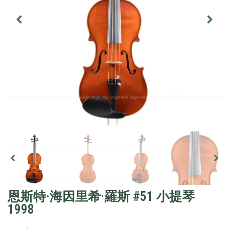
恩斯特·海因里希·羅斯 #51 小提琴
1998