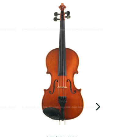
SKU： 
捷克小提琴標籤
後背長度： 35