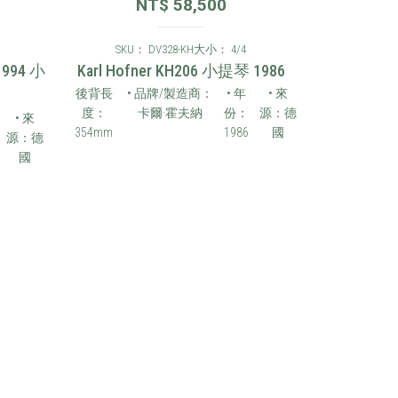
NT$
58,500
SKU： DV328-KH
大小： 4/4
94 小
Karl Hofner KH206 小提琴 1986
後背長
• 品牌/製造商：
• 年
• 來
度：
卡爾·霍夫納
份：
源：德
• 來
354mm
1986
國
源：德
國