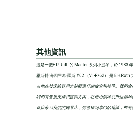
其他資訊
這是一把E.R.Roth 的 Master 系列小提琴，於 1983 年
恩斯特·海因里希·羅斯 #62 （VII-R/62） 是 E.H.R
吉他在發送給客戶之前經過仔細檢查和校準。我們會
我們有售後支持和諮詢方案，在使用鋼琴或升級鋼琴
直接來到我們的鋼琴店，你會得到專門的建議，並有