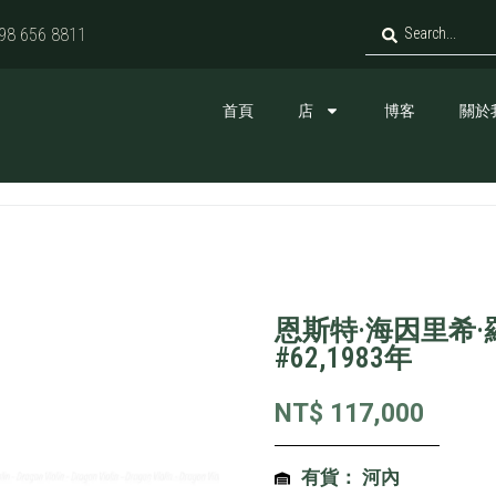
98 656 8811
首頁
店
博客
關於
恩斯特·海因里希·羅
#62,1983年
NT$
117,000
有貨： 河內