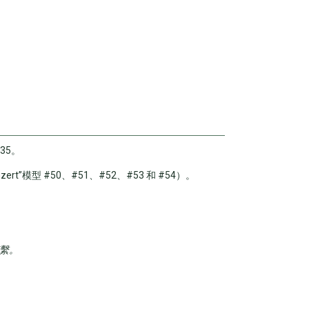
音
量。
735。
ert”模型 #50、#51、#52、#53 和 #54）。
繫。