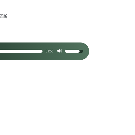
羅斯
01:55
使
用
向
上/
向
下
鍵
以
提
高
或
降
低