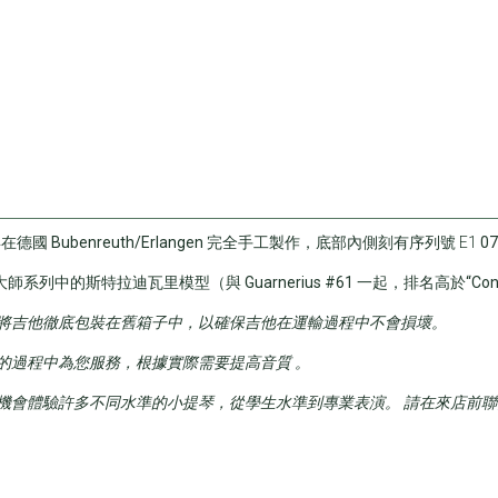
在德國 Bubenreuth/Erlangen 完全手工製作
，底部內側刻有序列號 E1
0
oth 大師系列中的斯特拉迪瓦里模型（與 Guarnerius #61 一起，排名高於“Conz
將吉他徹底包裝在舊箱子中，以確保吉他在運輸過程中不會損壞。
的過程中為您服務，根據實際需要提高音質
。
機會體驗許多不同水準的小提琴，從學生水準到專業表演。 請在來店前聯