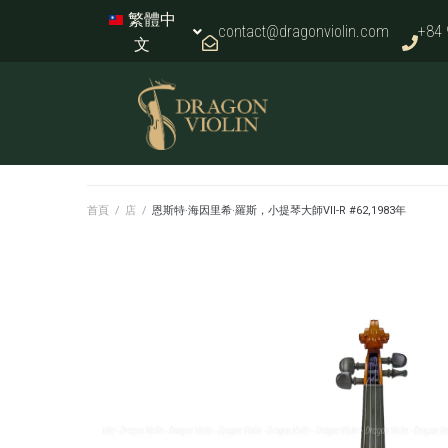
繁體中
contact@dragonviolin.com
+84 
文
首頁
/
店
/
恩斯特·海因里希·羅斯，小提琴大師VII-R #62,1983年