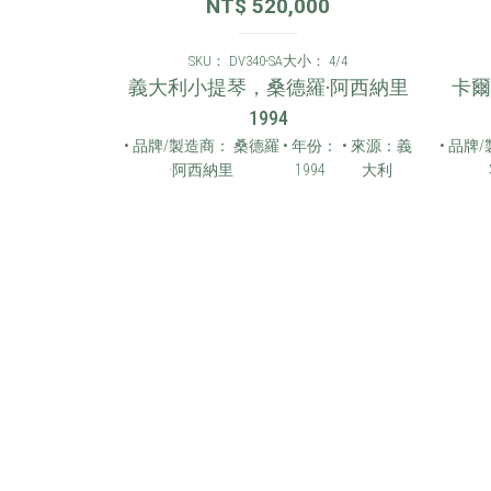
00
NT$
520,000
 4/4
SKU： DV340-SA
大小： 4/4
8AS 小提琴
義大利小提琴，桑德羅·阿西納里
卡爾
1994
 年份：
• 來源：
• 品牌/製造商： 桑德羅
• 年份：
• 來源：義
• 品牌
2006
德國
·阿西納里
1994
大利