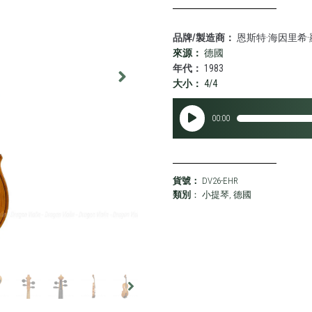
品牌/製造商：
恩斯特·海因里希·
來源：
德國
年代：
1983
大小：
4/4
音
00:00
訊
播
放
器
貨號：
DV26-EHR
類別
：
小提琴
,
德國