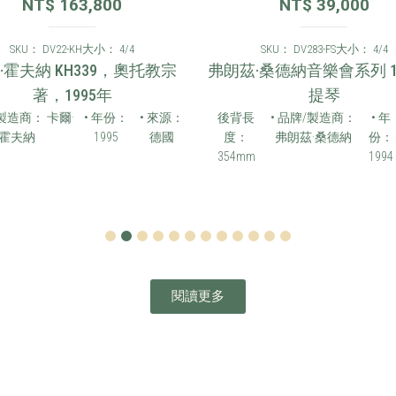
NT$
163,800
NT$
39,000
SKU： DV22-KH
大小： 4/4
SKU： DV283-FS
大小： 4/4
·霍夫納 KH339，奧托教宗
弗朗茲·桑德納音樂會系列 19
著，1995年
提琴
/製造商： 卡爾·
• 年份：
• 來源：
後背長
• 品牌/製造商：
• 年
霍夫納
1995
德國
度：
弗朗茲·桑德納
份：
354mm
1994
1
2
3
4
5
6
7
8
9
10
11
12
閱讀更多