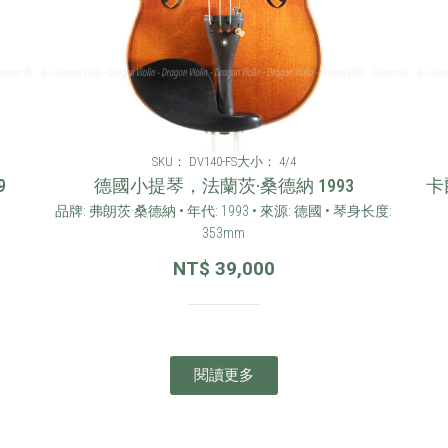
SKU： DV140-FS
大小： 4/4
9
德國小提琴，法蘭茨·桑德納 1993
卡
品牌: 弗朗茨·桑德納 • 年代: 1993 • 來源: 德國 • 琴身长度:
353mm
NT$
39,000
閱讀更多