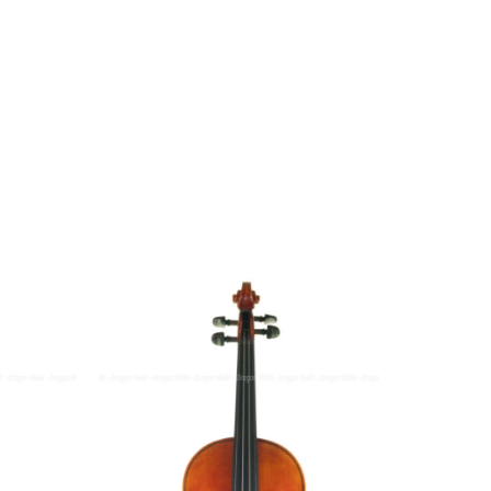
SKU：
卡爾·霍夫納
後背長
•
度：
354mm