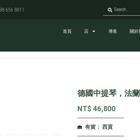
98 656 8811
首頁
店
博客
關於
德國中提琴，法蘭茨
NT$
46,800
有貨： 西貢