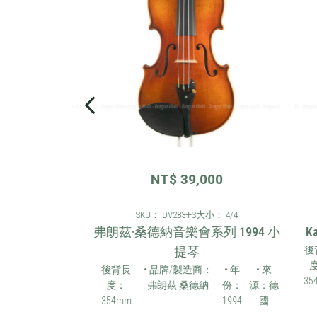
00
NT$
39,000
 4/4
SKU： DV283-FS
大小： 4/4
9，奧托教宗
弗朗茲·桑德納音樂會系列 1994 小
Kar
年
提琴
後背
度：
年份：
• 來源：
後背長
• 品牌/製造商：
• 年
• 來
354m
95
德國
度：
弗朗茲·桑德納
份：
源：德
354mm
1994
國