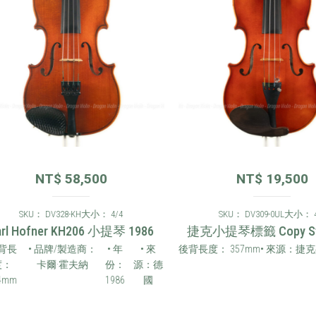
NT$
58,500
NT$
19,500
SKU： DV328-KH
大小： 4/4
SKU： DV309-0UL
大小： 4/4
l Hofner KH206 小提琴 1986
捷克小提琴標籤 Copy Stra 
長
• 品牌/製造商：
• 年
• 來
後背長度： 357mm
• 來源：捷克共
卡爾·霍夫納
份：
源：德
m
1986
國