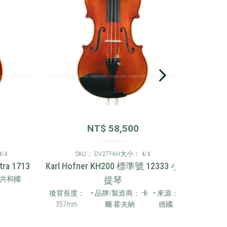
NT$
58,500
SKU： DV277-KH
大小： 4/4
1713
Karl Hofner KH200 標準號 12333 小
和國
提琴
後背長度：
• 品牌/製造商： 卡
• 來源：
357mm
爾·霍夫納
德國