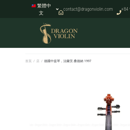
繁體中
contact@dragonviolin.com
+84 
文
首頁
/
店
/
德國中提琴，法蘭茨·桑德納 1997