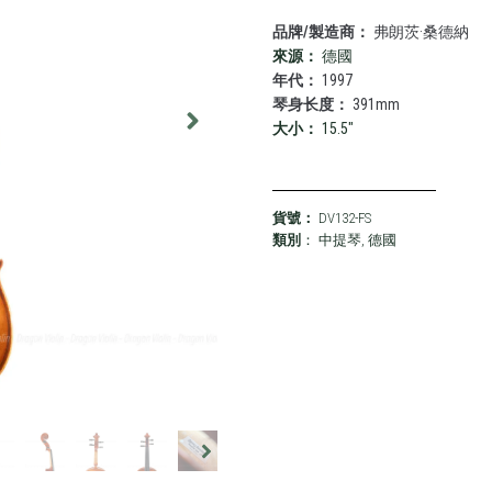
品牌/製造商：
弗朗茨·桑德納
來源：
德國
年代：
1997
琴身长度：
391mm
大小：
15.5"
貨號：
DV132-FS
類別
：
中提琴
,
德國