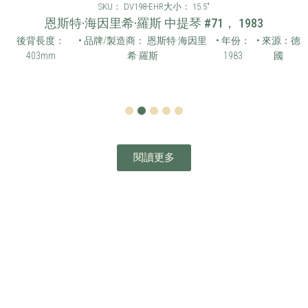
SKU： DV198-EHR
大小： 15.5"
恩斯特·海因里希·羅斯 中提琴 #71， 1983
後背長度：
• 品牌/製造商： 恩斯特·海因里
• 年份：
• 來源：德
403mm
希·羅斯
1983
國
1
2
3
4
5
閱讀更多