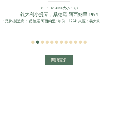
SKU： DV340-SA
大小： 4/4
義大利小提琴，桑德羅·阿西納里 1994
• 品牌/製造商： 桑德羅·阿西納里
• 年份：1994
• 來源：義大利
1
2
3
4
5
6
7
8
9
10
11
12
閱讀更多