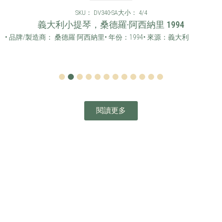
SKU： DV340-SA
大小： 4/4
義大利小提琴，桑德羅·阿西納里 1994
• 品牌/製造商： 桑德羅·阿西納里
• 年份：1994
• 來源：義大利
1
2
3
4
5
6
7
8
9
10
11
12
閱讀更多