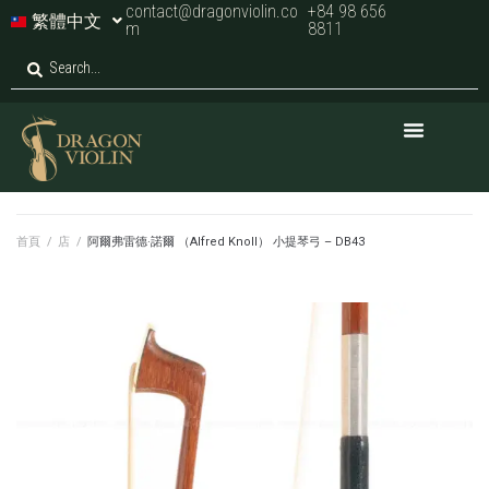
contact@dragonviolin.co
+84 98 656
繁體中文
m
8811
首頁
/
店
/
阿爾弗雷德·諾爾 （Alfred Knoll） 小提琴弓 – DB43