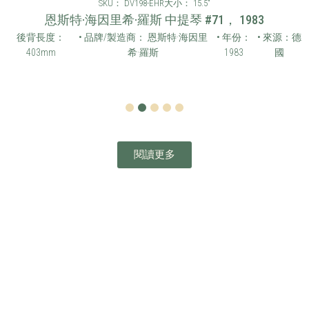
SKU： DV198-EHR
大小： 15.5"
恩斯特·海因里希·羅斯 中提琴 #71， 1983
後背長度：
• 品牌/製造商： 恩斯特·海因里
• 年份：
• 來源：德
403mm
希·羅斯
1983
國
1
2
3
4
5
閱讀更多