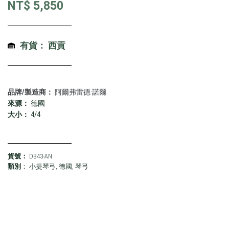
NT$
5,850
有貨： 西貢
品牌/製造商：
阿爾弗雷德·諾爾
來源：
德國
大小：
4/4
貨號：
DB43-AN
類別
：
小提琴弓
,
德國
,
琴弓