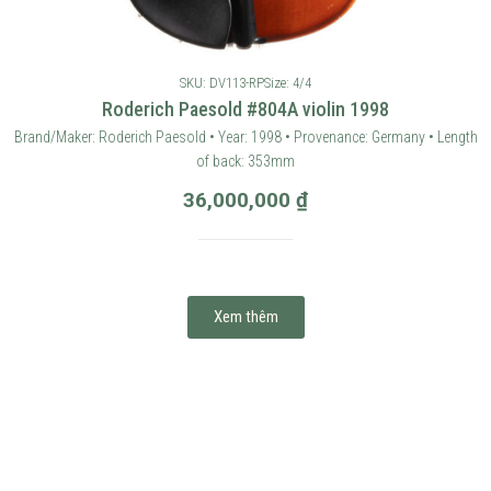
SKU: DV113-RP
Size: 4/4
Roderich Paesold #804A violin 1998
Brand/Maker: Roderich Paesold • Year: 1998 • Provenance: Germany • Length
of back: 353mm
36,000,000
₫
Xem thêm