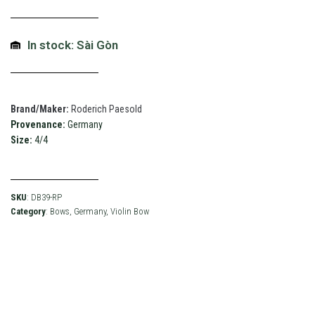
In stock: Sài Gòn
Brand/Maker:
Roderich Paesold
Provenance:
Germany
Size:
4/4
SKU
: DB39-RP
Category
:
Bows
,
Germany
,
Violin Bow