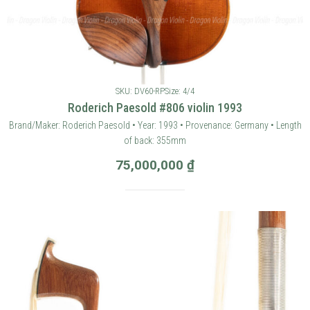
SKU: DV60-RP
Size: 4/4
Roderich Paesold #806 violin 1993
Brand/Maker: Roderich Paesold • Year: 1993 • Provenance: Germany • Length
of back: 355mm
75,000,000
₫