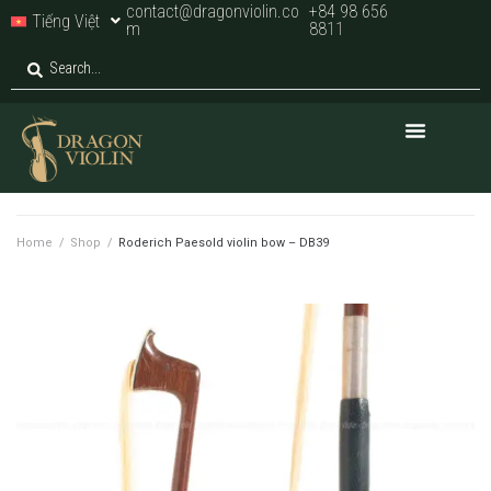
contact@dragonviolin.co
+84 98 656
Tiếng Việt
m
8811
Home
/
Shop
/
Roderich Paesold violin bow – DB39