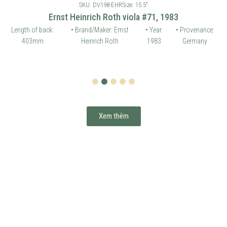
SKU: DV198-EHR
Size: 15.5"
Ernst Heinrich Roth viola #71, 1983
Length of back:
• Brand/Maker: Ernst
• Year:
• Provenance:
403mm
Heinrich Roth
1983
Germany
1
2
3
4
5
Xem thêm