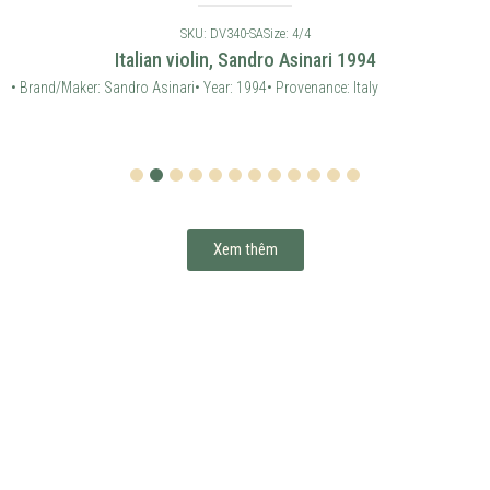
SKU: DV340-SA
Size: 4/4
Italian violin, Sandro Asinari 1994
• Brand/Maker: Sandro Asinari
• Year: 1994
• Provenance: Italy
1
2
3
4
5
6
7
8
9
10
11
12
Xem thêm