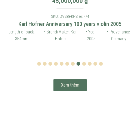
45,000,000
₫
SKU: DV288-KH
Size: 4/4
Karl Hofner Anniversary 100 years violin 2005
Length of back:
• Brand/Maker: Karl
• Year:
• Provenance:
354mm
Hofner
2005
Germany
1
2
3
4
5
6
7
8
9
10
11
12
Xem thêm