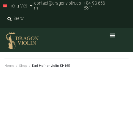
contact@dragonviolin.co
+84 98 656
Tiếng Việt
m
8811
Home
/
Shop
/
Karl Hofner violin KH165