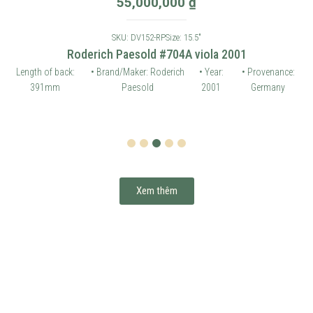
55,000,000
₫
SKU: DV152-RP
Size: 15.5"
Roderich Paesold #704A viola 2001
Length of back:
• Brand/Maker: Roderich
• Year:
• Provenance:
391mm
Paesold
2001
Germany
1
2
3
4
5
Xem thêm