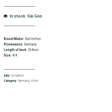
In stock: Sài Gòn
Brand/Maker:
Karl Hofner
Provenance:
Germany
Length of back:
354mm
Size:
4/4
SKU
: DV168-KH
Category
:
Germany
,
Violin