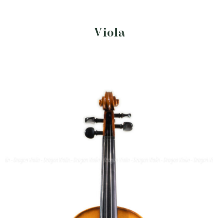
Viola
150,000,000
₫
SKU: DV198-EHR
Size: 15.5"
Ernst Heinrich Roth viola #71, 1983
Length of back:
• Brand/Maker: Ernst
• Year:
• Provenance:
403mm
Heinrich Roth
1983
Germany