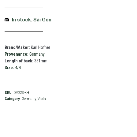
In stock: Sài Gòn
Brand/Maker:
Karl Hofner
Provenance:
Germany
Length of back:
381mm
Size:
4/4
SKU
: DV223-KH
Category
:
Germany
,
Viola