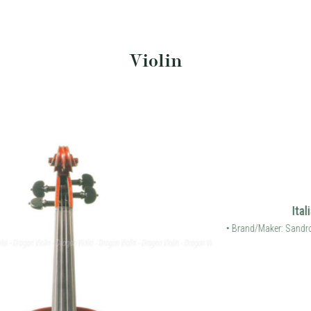
Violin
400,000,000
₫
SKU: DV340-SA
Size: 4/4
Italian violin, Sandro Asinari 1994
• Brand/Maker: Sandro Asinari
• Year: 1994
• Provenance: Italy