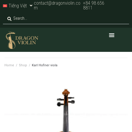
contact@dragonviolin.co
+84 98 656
Tiếng Việt
m
8811
Home
/
Shop
/
Karl Hofner viola