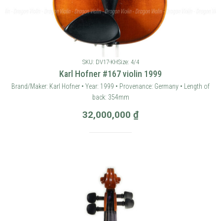
SKU: DV17-KH
Size: 4/4
Karl Hofner #167 violin 1999
Brand/Maker: Karl Hofner • Year: 1999 • Provenance: Germany • Length of
back: 354mm
32,000,000
₫