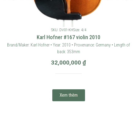
SKU: DV01-KH
Size: 4/4
Karl Hofner #167 violin 2010
Brand/Maker: Karl Hofner • Year: 2010 • Provenance: Germany • Length of
back: 353mm
32,000,000
₫
Xem thêm