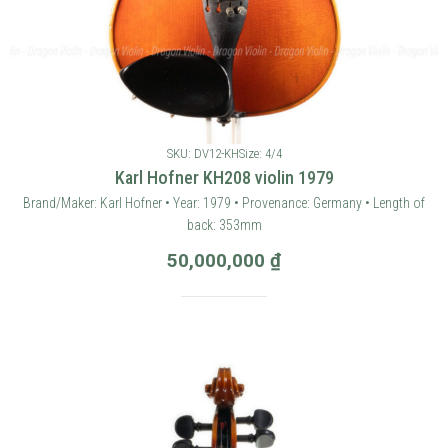
SKU: DV12-KH
Size: 4/4
Karl Hofner KH208 violin 1979
Brand/Maker: Karl Hofner • Year: 1979 • Provenance: Germany • Length of
back: 353mm
50,000,000
₫