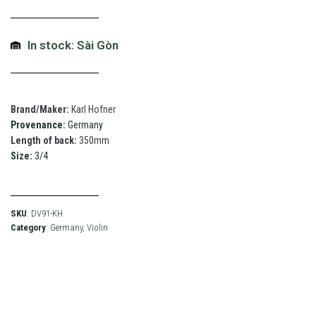
In stock: Sài Gòn
Brand/Maker:
Karl Hofner
Provenance:
Germany
Length of back:
350mm
Size:
3/4
SKU
: DV91-KH
Category
:
Germany
,
Violin