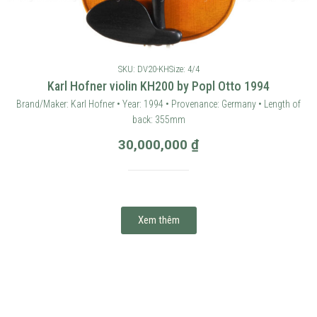
SKU: DV20-KH
Size: 4/4
Karl Hofner violin KH200 by Popl Otto 1994
Brand/Maker: Karl Hofner • Year: 1994 • Provenance: Germany • Length of
back: 355mm
30,000,000
₫
Xem thêm