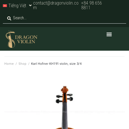
contact@dragonviolin.co
+84 98 656
Tiếng Việt
m
8811
Home
/
Shop
/
Karl Hofner KH191 violin, size 3/4