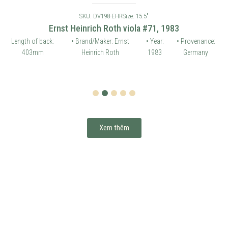
SKU: DV198-EHR
Size: 15.5"
Ernst Heinrich Roth viola #71, 1983
Length of back:
• Brand/Maker: Ernst
• Year:
• Provenance:
403mm
Heinrich Roth
1983
Germany
1
2
3
4
5
Xem thêm