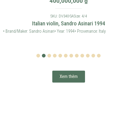
400,000,000
₫
SKU: DV340-SA
Size: 4/4
Italian violin, Sandro Asinari 1994
• Brand/Maker: Sandro Asinari
• Year: 1994
• Provenance: Italy
1
2
3
4
5
6
7
8
9
10
11
12
Xem thêm