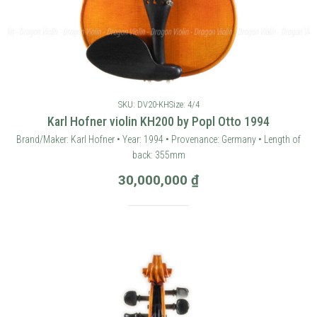
SKU: DV20-KH
Size: 4/4
Karl Hofner violin KH200 by Popl Otto 1994
Brand/Maker: Karl Hofner • Year: 1994 • Provenance: Germany • Length of
back: 355mm
30,000,000
₫