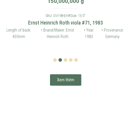
150,000,000
₫
SKU: DV198-EHR
Size: 15.5"
Ernst Heinrich Roth viola #71, 1983
Length of back:
• Brand/Maker: Ernst
• Year:
• Provenance:
403mm
Heinrich Roth
1983
Germany
1
2
3
4
5
Xem thêm