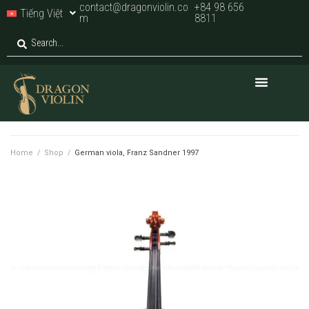
contact@dragonviolin.co
+84 98 656
Tiếng Việt
m
8811
Home
/
Shop
/
German viola, Franz Sandner 1997