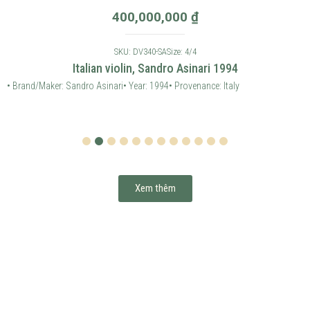
400,000,000
₫
SKU: DV340-SA
Size: 4/4
Italian violin, Sandro Asinari 1994
• Brand/Maker: Sandro Asinari
• Year: 1994
• Provenance: Italy
1
2
3
4
5
6
7
8
9
10
11
12
Xem thêm