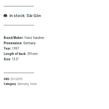
In stock: Sài Gòn
Brand/Maker:
Franz Sandner
Provenance:
Germany
Year:
1997
Length of back:
391mm
Size:
15.5"
SKU
: DV132-FS
Category
:
Germany
,
Viola