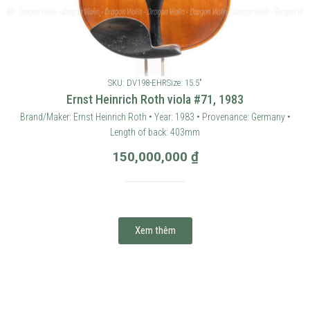
SKU: DV198-EHR
Size: 15.5"
Ernst Heinrich Roth viola #71, 1983
Brand/Maker: Ernst Heinrich Roth • Year: 1983 • Provenance: Germany •
Length of back: 403mm
150,000,000
₫
Xem thêm