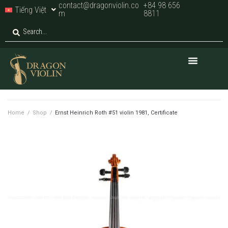
contact@dragonviolin.co
+84 98 656
Tiếng Việt
m
8811
Home
/
Shop
/
Ernst Heinrich Roth #51 violin 1981, Certificate