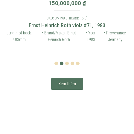
150,000,000
₫
SKU: DV198-EHR
Size: 15.5"
Ernst Heinrich Roth viola #71, 1983
Length of back:
• Brand/Maker: Ernst
• Year:
• Provenance:
403mm
Heinrich Roth
1983
Germany
1
2
3
4
5
Xem thêm