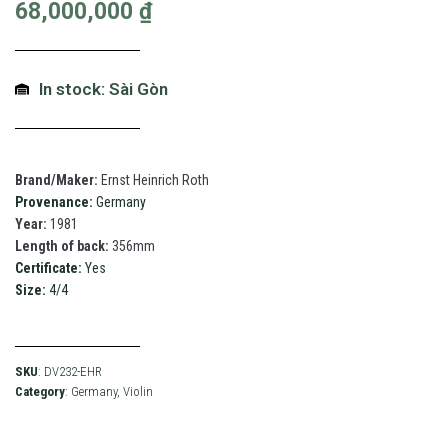
68,000,000
₫
In stock: Sài Gòn
Brand/Maker:
Ernst Heinrich Roth
Provenance:
Germany
Year:
1981
Length of back:
356mm
Certificate:
Yes
Size:
4/4
SKU
: DV232-EHR
Category
:
Germany
,
Violin