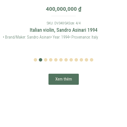
400,000,000
₫
SKU: DV340-SA
Size: 4/4
Italian violin, Sandro Asinari 1994
• Brand/Maker: Sandro Asinari
• Year: 1994
• Provenance: Italy
1
2
3
4
5
6
7
8
9
10
11
12
Xem thêm