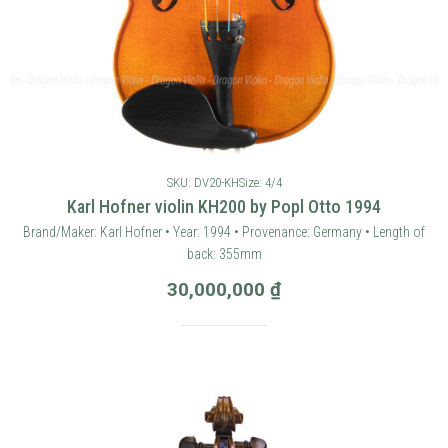
SKU: DV20-KH
Size: 4/4
Karl Hofner violin KH200 by Popl Otto 1994
Brand/Maker: Karl Hofner • Year: 1994 • Provenance: Germany • Length of
back: 355mm
30,000,000
₫