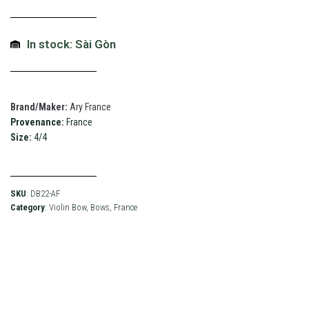
In stock: Sài Gòn
Brand/Maker:
Ary France
Provenance:
France
Size:
4/4
SKU
: DB22-AF
Category
:
Violin Bow
,
Bows
,
France