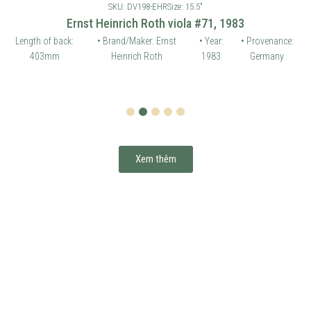
SKU: DV198-EHR
Size: 15.5"
Ernst Heinrich Roth viola #71, 1983
Length of back:
• Brand/Maker: Ernst
• Year:
• Provenance:
403mm
Heinrich Roth
1983
Germany
1
2
3
4
5
Xem thêm