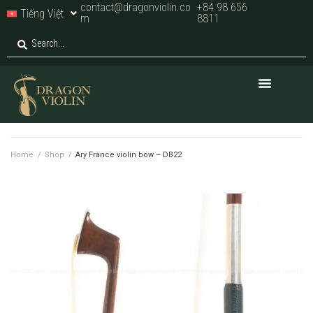
contact@dragonviolin.co
+84 98 656
Tiếng Việt
m
8811
Home
/
Shop
/
Ary France violin bow – DB22