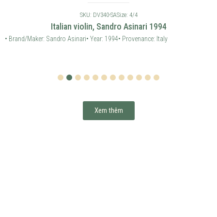
SKU: DV340-SA
Size: 4/4
Italian violin, Sandro Asinari 1994
• Brand/Maker: Sandro Asinari
• Year: 1994
• Provenance: Italy
1
2
3
4
5
6
7
8
9
10
11
12
Xem thêm