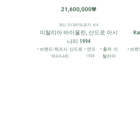
₩
21,600,000
₩
 4/4
SKU: DV340-SA
크기: 4/4
8AS 바이올
이탈리아 바이올린, 산드로 아시
Kar
나리 1994
• 연도:
• 출처:
• 브랜드/제조사: 산드로
• 연도:
• 출처: 이
• 브랜
2006
독일
아시나리
1994
탈리아