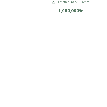
스 • Length of back: 356mm
1,080,000
₩