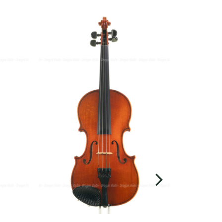
SKU:
체코 바이올
뒷면 길이: 357