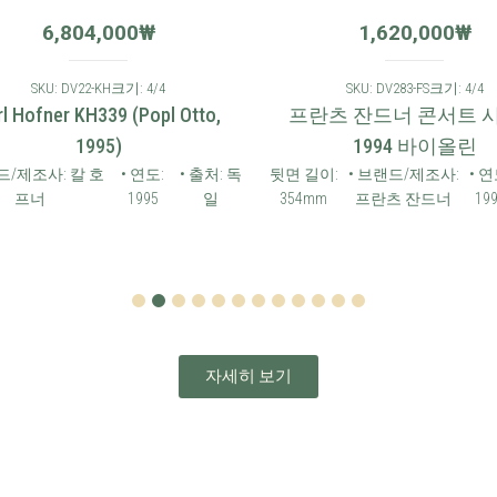
6,804,000
₩
1,620,000
₩
SKU: DV22-KH
크기: 4/4
SKU: DV283-FS
크기: 4/4
l Hofner KH339 (Popl Otto,
프란츠 잔드너 콘서트 
1995)
1994 바이올린
드/제조사: 칼 호
• 연도:
• 출처: 독
뒷면 길이:
• 브랜드/제조사:
• 연도
프너
1995
일
354mm
프란츠 잔드너
199
1
2
3
4
5
6
7
8
9
10
11
12
자세히 보기