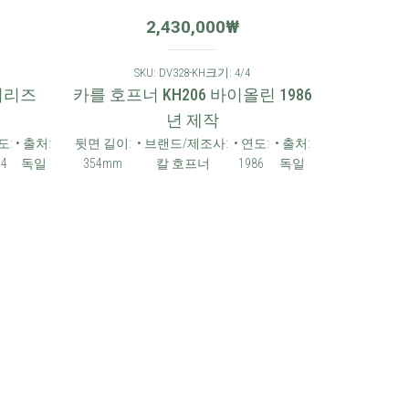
2,430,000
₩
SKU: DV328-KH
크기: 4/4
시리즈
카를 호프너 KH206 바이올린 1986
년 제작
:
• 출처:
뒷면 길이:
• 브랜드/제조사:
• 연도:
• 출처:
4
독일
354mm
칼 호프너
1986
독일