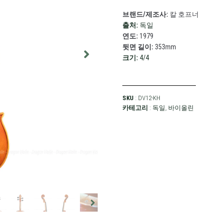
브랜드/제조사:
칼 호프너
출처:
독일
연도:
1979
뒷면 길이:
353mm
크기:
4/4
SKU
: DV12-KH
카테고리
:
독일
,
바이올린