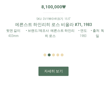
8,100,000
₩
SKU: DV198-EHR
크기: 15.5"
에른스트 하인리히 로스 비올라 #71, 1983
뒷면 길이:
• 브랜드/제조사: 에른스트 하인리
• 연도:
• 출처: 독
403mm
히 로스
1983
일
1
2
3
4
5
자세히 보기