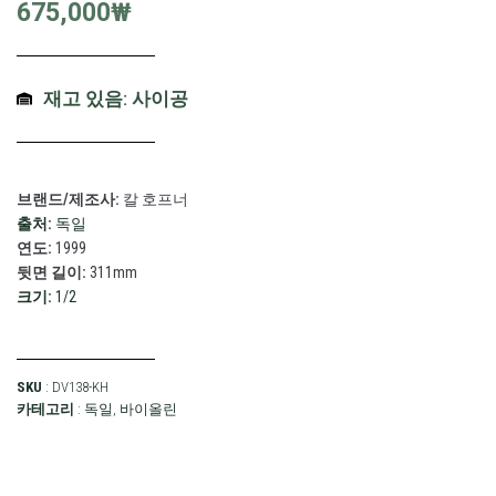
675,000
₩
재고 있음: 사이공
브랜드/제조사:
칼 호프너
출처:
독일
연도:
1999
뒷면 길이:
311mm
크기:
1/2
SKU
: DV138-KH
카테고리
:
독일
,
바이올린