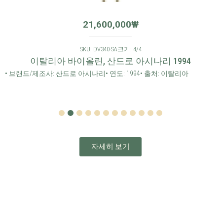
21,600,000
₩
SKU: DV340-SA
크기: 4/4
이탈리아 바이올린, 산드로 아시나리 1994
• 브랜드/제조사: 산드로 아시나리
• 연도: 1994
• 출처: 이탈리아
1
2
3
4
5
6
7
8
9
10
11
12
자세히 보기