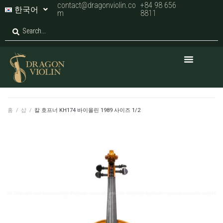
contact@dragonviolin.co
+84 98 656
한국어
m
8811
홈
/
샵
/
칼 호프너 KH174 바이올린 1989 사이즈 1/2