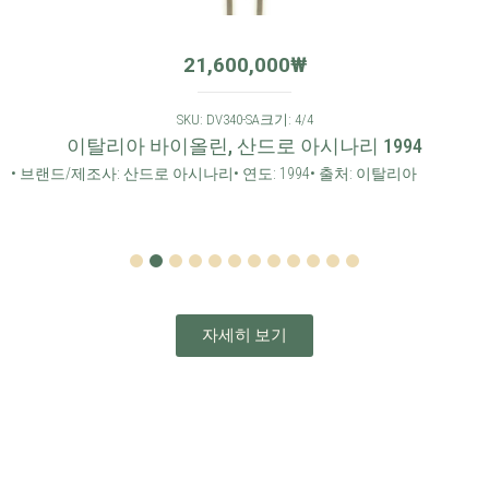
21,600,000
₩
SKU: DV340-SA
크기: 4/4
이탈리아 바이올린, 산드로 아시나리 1994
• 브랜드/제조사: 산드로 아시나리
• 연도: 1994
• 출처: 이탈리아
1
2
3
4
5
6
7
8
9
10
11
12
자세히 보기