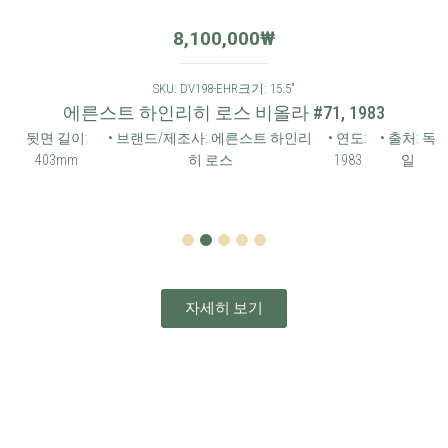
8,100,000
₩
SKU: DV198-EHR
크기: 15.5"
에른스트 하인리히 로스 비올라 #71, 1983
뒷면 길이:
• 브랜드/제조사: 에른스트 하인리
• 연도:
• 출처: 독
403mm
히 로스
1983
일
1
2
3
4
5
자세히 보기