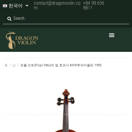
contact@dragonviolin.co
+84 98 656
한국어
m
8811
홈
/
샵
/
포플 오토(Popl Otto)의 칼 호프너 KH318 바이올린 1995