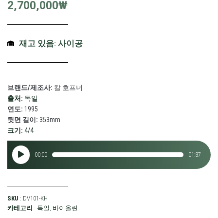
2,700,000
₩
재고 있음: 사이공
브랜드/제조사:
칼 호프너
출처:
독일
연도:
1995
뒷면 길이:
353mm
크기:
4/4
오
00:00
01:37
디
오
플
레
SKU
: DV101-KH
이
카테고리
:
독일
,
바이올린
어