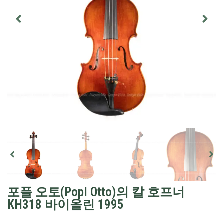
포플 오토(Popl Otto)의 칼 호프너
KH318 바이올린 1995