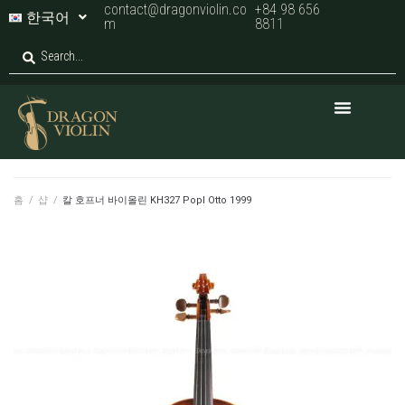
contact@dragonviolin.co
+84 98 656
한국어
m
8811
홈
/
샵
/
칼 호프너 바이올린 KH327 Popl Otto 1999