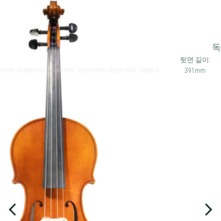
1,944,000
₩
SKU: DV132-FS
크기: 15.5"
독일 비올라, 프란츠 잔드너 1997
뒷면 길이:
• 브랜드/제조사: 프란츠 산드
• 연도:
• 출처: 독
391mm
너
1997
일