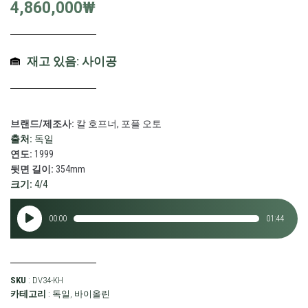
4,860,000
₩
재고 있음: 사이공
브랜드/제조사:
칼 호프너, 포플 오토
출처:
독일
연도:
1999
뒷면 길이:
354mm
크기:
4/4
오
00:00
01:44
디
오
플
레
SKU
: DV34-KH
이
카테고리
:
독일
,
바이올린
어