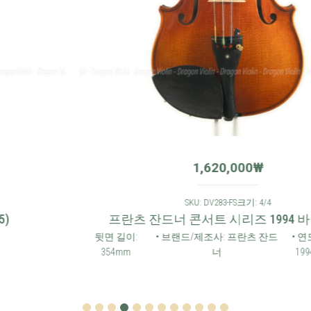
1,620,000
₩
SKU: DV283-FS
크기: 4/4
프란츠 잔드너 콘서트 시리즈 1994 바이올린
뒷면 길이:
• 브랜드/제조사: 프란츠 잔드
• 연도:
• 출처: 독
354mm
너
1994
일
1
2
3
4
5
6
7
8
9
10
11
12