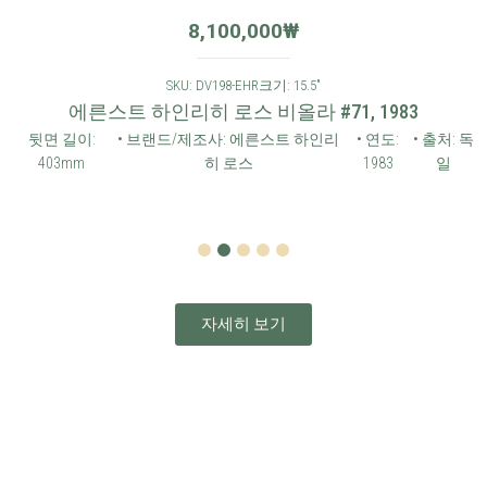
8,100,000
₩
SKU: DV198-EHR
크기: 15.5"
에른스트 하인리히 로스 비올라 #71, 1983
뒷면 길이:
• 브랜드/제조사: 에른스트 하인리
• 연도:
• 출처: 독
403mm
히 로스
1983
일
1
2
3
4
5
자세히 보기