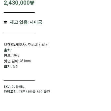
2,430,000
₩
재고 있음: 사이공
브랜드/제조사:
주세페 B. 레키
출처:
연도:
1945
뒷면 길이:
351mm
크기:
4/4
SKU
: DV46-GBL
카테고리
:
다른 나라들
,
바이올린