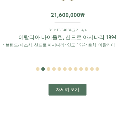
21,600,000
₩
SKU: DV340-SA
크기: 4/4
이탈리아 바이올린, 산드로 아시나리 1994
• 브랜드/제조사: 산드로 아시나리
• 연도: 1994
• 출처: 이탈리아
1
2
3
4
5
6
7
8
9
10
11
12
자세히 보기