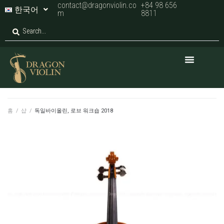
contact@dragonviolin.co
+84 98 656
한국어
m
8811
홈
/
샵
/
독일바이올린, 로브 워크숍 2018