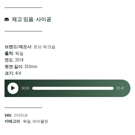
재고 있음: 사이공
브랜드/제조사:
로브 워크숍
출처:
독일
연도:
2018
뒷면 길이:
353mm
크기:
4/4
오
00:00
01:47
디
오
플
레
SKU
: DV02-LW
이
카테고리
:
독일
,
바이올린
어