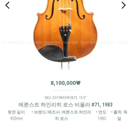
8,100,000
₩
SKU: DV198-EHR
크기: 15.5"
에른스트 하인리히 로스 비올라 #71, 1983
뒷면 길이:
• 브랜드/제조사: 에른스트 하인리
• 연도:
• 출처: 독
403mm
히 로스
1983
일