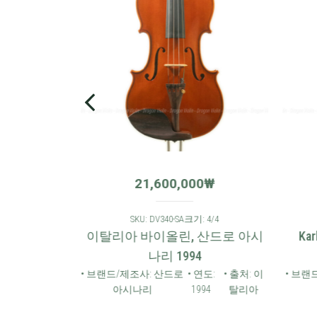
₩
21,600,000
₩
 4/4
SKU: DV340-SA
크기: 4/4
8AS 바이올
이탈리아 바이올린, 산드로 아시
Kar
나리 1994
• 연도:
• 출처:
• 브랜드/제조사: 산드로
• 연도:
• 출처: 이
• 브랜
2006
독일
아시나리
1994
탈리아