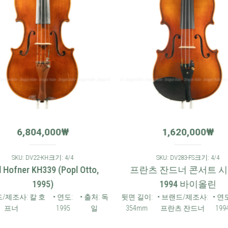
6,804,000
₩
1,620,000
₩
SKU: DV22-KH
크기: 4/4
SKU: DV283-FS
크기: 4/4
l Hofner KH339 (Popl Otto,
프란츠 잔드너 콘서트 
1995)
1994 바이올린
드/제조사: 칼 호
• 연도:
• 출처: 독
뒷면 길이:
• 브랜드/제조사:
• 연도
프너
1995
일
354mm
프란츠 잔드너
199