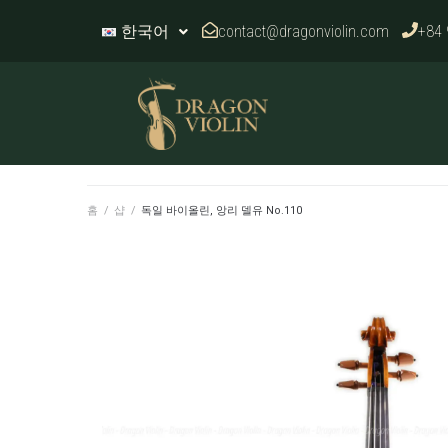
contact@dragonviolin.com
+84 
한국어
홈
/
샵
/
독일 바이올린, 앙리 델유 No.110