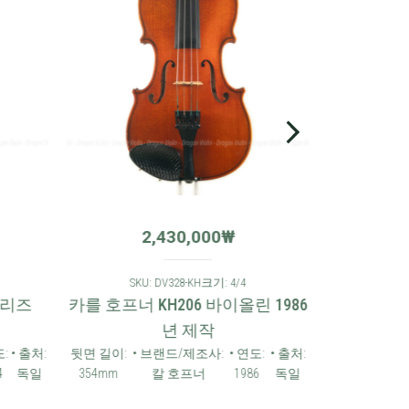
2,430,000
₩
SKU: DV328-KH
크기: 4/4
시리즈
카를 호프너 KH206 바이올린 1986
년 제작
:
• 출처:
뒷면 길이:
• 브랜드/제조사:
• 연도:
• 출처:
4
독일
354mm
칼 호프너
1986
독일