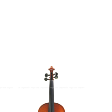
SKU:
체코 바이올
뒷면 길이: 357