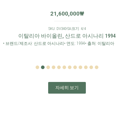
21,600,000
₩
SKU: DV340-SA
크기: 4/4
이탈리아 바이올린, 산드로 아시나리 1994
• 브랜드/제조사: 산드로 아시나리
• 연도: 1994
• 출처: 이탈리아
1
2
3
4
5
6
7
8
9
10
11
12
자세히 보기