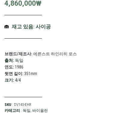
4,860,000
₩
재고 있음: 사이공
브랜드/제조사:
에른스트 하인리히 로스
출처:
독일
연도:
1986
뒷면 길이:
351mm
크기:
4/4
SKU
: DV145-EHR
카테고리
:
독일
,
바이올린