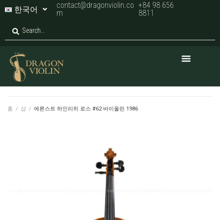
contact@dragonviolin.co
+84 98 656
한국어
m
8811
홈
/
샵
/
에른스트 하인리히 로스 #62 바이올린 1986