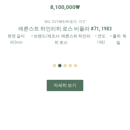
8,100,000
₩
SKU: DV198-EHR
크기: 15.5"
에른스트 하인리히 로스 비올라 #71, 1983
뒷면 길이:
• 브랜드/제조사: 에른스트 하인리
• 연도:
• 출처: 독
403mm
히 로스
1983
일
1
2
3
4
5
자세히 보기