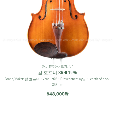
SKU: DV06-KH
크기: 4/4
칼 호프너 SR-II 1996
Brand/Maker: 칼 호프너 • Year: 1996 • Provenance: 독일 • Length of back:
353mm
648,000
₩