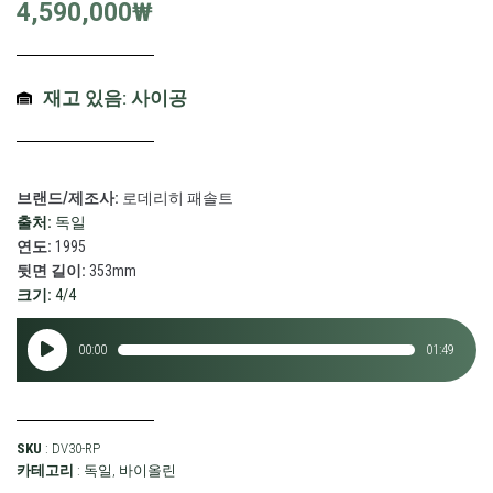
4,590,000
₩
재고 있음: 사이공
브랜드/제조사:
로데리히 패솔트
출처:
독일
연도:
1995
뒷면 길이:
353mm
크기:
4/4
오
00:00
01:49
디
오
플
레
SKU
: DV30-RP
이
카테고리
:
독일
,
바이올린
어