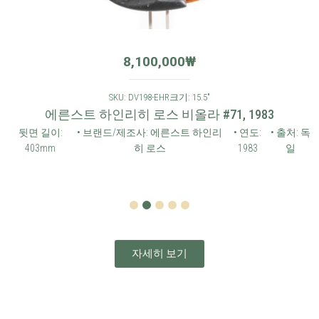
8,100,000
₩
SKU: DV198-EHR
크기: 15.5"
에른스트 하인리히 로스 비올라 #71, 1983
뒷면 길이:
• 브랜드/제조사: 에른스트 하인리
• 연도:
• 출처: 독
403mm
히 로스
1983
일
1
2
3
4
5
자세히 보기