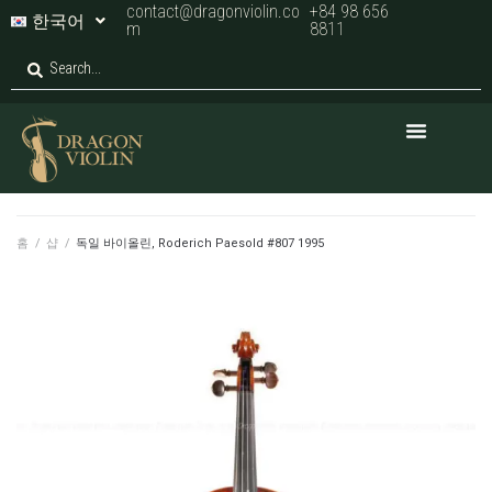
contact@dragonviolin.co
+84 98 656
한국어
m
8811
홈
/
샵
/
독일 바이올린, Roderich Paesold #807 1995