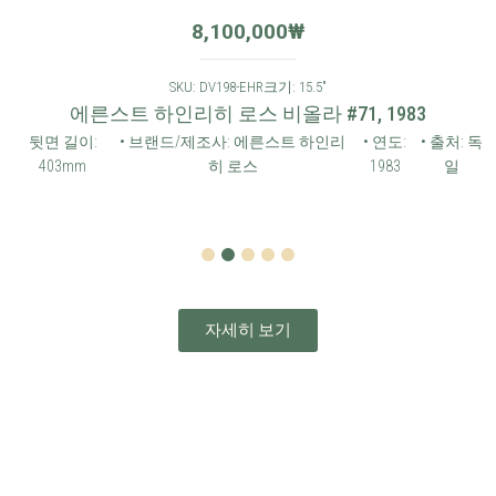
8,100,000
₩
SKU: DV198-EHR
크기: 15.5"
에른스트 하인리히 로스 비올라 #71, 1983
뒷면 길이:
• 브랜드/제조사: 에른스트 하인리
• 연도:
• 출처: 독
403mm
히 로스
1983
일
1
2
3
4
5
자세히 보기