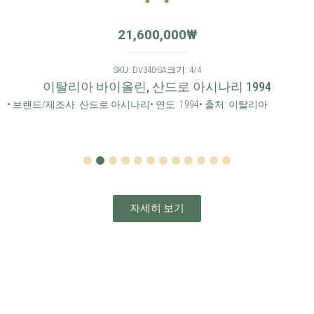
21,600,000
₩
SKU: DV340-SA
크기: 4/4
이탈리아 바이올린, 산드로 아시나리 1994
• 브랜드/제조사: 산드로 아시나리
• 연도: 1994
• 출처: 이탈리아
1
2
3
4
5
6
7
8
9
10
11
12
자세히 보기