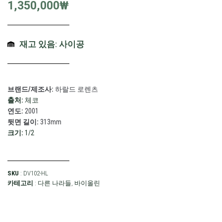
1,350,000
₩
재고 있음: 사이공
브랜드/제조사:
하랄드 로렌츠
출처:
체코
연도:
2001
뒷면 길이:
313mm
크기:
1/2
SKU
: DV102-HL
카테고리
:
다른 나라들
,
바이올린